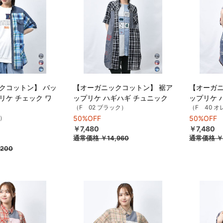
クコットン】 バッ
【オーガニックコットン】 裾ア
【オーガニ
リケ チェック ワ
ップリケ ハギハギ チュニック
ップリケ 
（F 02 ブラック）
（F 40 
ー）
50%OFF
50%OFF
￥7,480
￥7,480
通常価格
￥14,960
通常価格
￥
,200