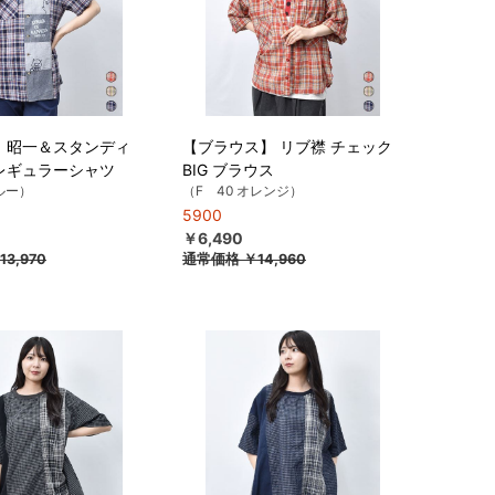
 昭一＆スタンディ
【ブラウス】 リブ襟 チェック
レギュラーシャツ
BIG ブラウス
ルー）
（F 40 オレンジ）
5900
￥6,490
13,970
通常価格
￥14,960