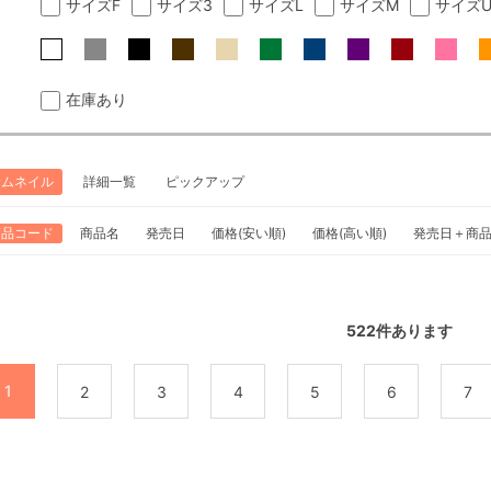
サイズF
サイズ3
サイズL
サイズM
サイズ
在庫あり
サムネイル
詳細一覧
ピックアップ
商品コード
商品名
発売日
価格(安い順)
価格(高い順)
発売日＋商
522
件あります
1
2
3
4
5
6
7