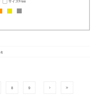
U
サイズFree
品名
8
9
次
最後