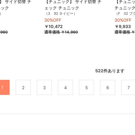
】 サイド切替 チ
【チュニック】 サイド切替 チ
【チュニッ
ニック
ェック チュニック
チュニッ
ー）
（3 92 ネイビー）
（F 02 
30%OFF
30%OFF
￥10,472
￥9,933
,960
通常価格
￥14,960
通常価格
￥
522
件あります
1
2
3
4
5
6
7