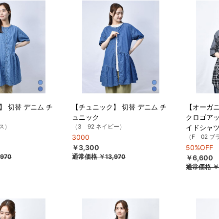
 切替 デニム チ
【チュニック】 切替 デニム チ
【オーガニ
ュニック
クロゴアッ
クス）
（3 92 ネイビー）
イドシャ
3000
（F 02 
￥3,300
50%OFF
970
通常価格
￥13,970
￥6,600
通常価格
￥