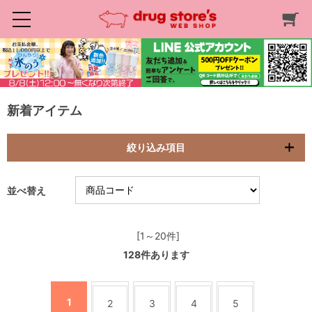
新着アイテム
絞り込み項目
並べ替え
[1～20件]
128
件あります
1
2
3
4
5