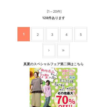
[1～20件]
128
件あります
1
2
3
4
5
真夏のスペシャルフェア第二弾はこちら