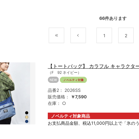
66
件あります
最初
前
1
2
【トートバッグ】 カラフル キャラクター
（F 92 ネイビー）
品番2：
2026SS
販売価格：
￥7,590
在庫：
○
ノベルティ対象商品
お支払商品金額、税込11,000円以上で「氷のう