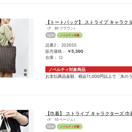
【トートバッグ】 ストライプ キャラク
（F 80 ブラウン）
品番2：
2026SS
販売価格：
￥5,390
在庫：
○
ノベルティ対象商品
お支払商品金額、税込11,000円以上で「氷のう
【巾着】 ストライプ キャラクターズ 巾
（F 10 ベージュ）