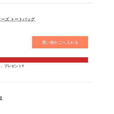
ターズ トートバッグ
買い物かごへ入れる
」プレゼント!!
着