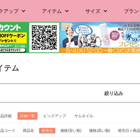
クアップ
アイテム
サイズ
ブラン
イテム
絞り込み
商品詳細
詳細一覧
ピックアップ
サムネイル
商品コード
商品名
発売日
価格(安い順)
価格(高い順)
発売日＋商