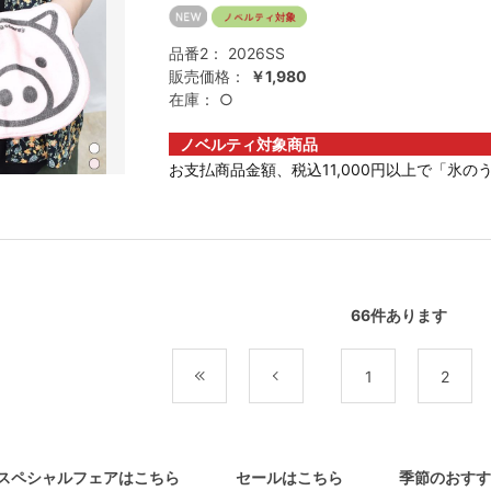
品番2：
2026SS
販売価格：
￥1,980
在庫：
○
ノベルティ対象商品
お支払商品金額、税込11,000円以上で「氷のう
66
件あります
最初
前
1
2
スペシャルフェアはこちら
セールはこちら
季節のおすす