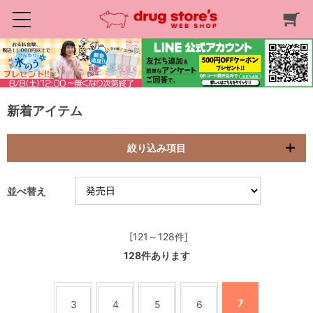
新着アイテム
絞り込み項目
並べ替え
[121～128件]
128
件あります
7
3
4
5
6