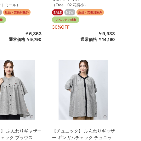
オートミール）
（Free 02 花柄小）
30%OFF
￥6,853
￥9,933
通常価格
￥9,790
通常価格
￥14,190
】 ふんわりギャザー
【チュニック】 ふんわりギャザ
ェック ブラウス
ー ギンガムチェック チュニッ