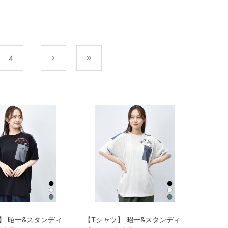
4
次
最後
】 昭一&スタンディ
【Tシャツ】 昭一&スタンディ