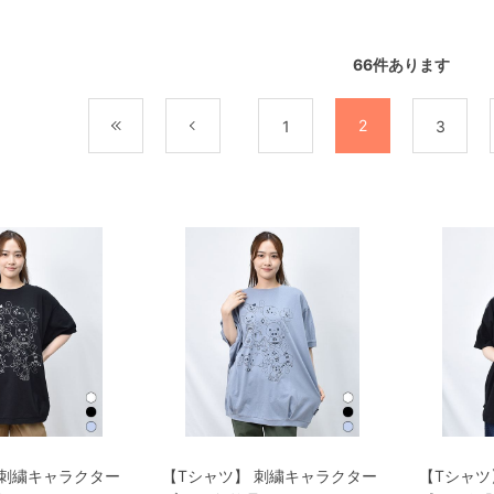
66
件あります
2
最初
前
1
3
 刺繍キャラクター
【Tシャツ】 刺繍キャラクター
【Tシャツ