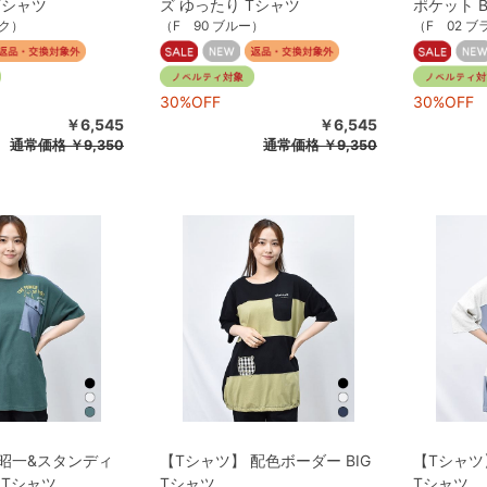
Tシャツ
ズ ゆったり Tシャツ
ポケット B
ック）
（F 90 ブルー）
（F 02 
30%OFF
30%OFF
￥6,545
￥6,545
通常価格
￥9,350
通常価格
￥9,350
 昭一&スタンディ
【Tシャツ】 配色ボーダー BIG
【Tシャツ
 Tシャツ
Tシャツ
Tシャツ