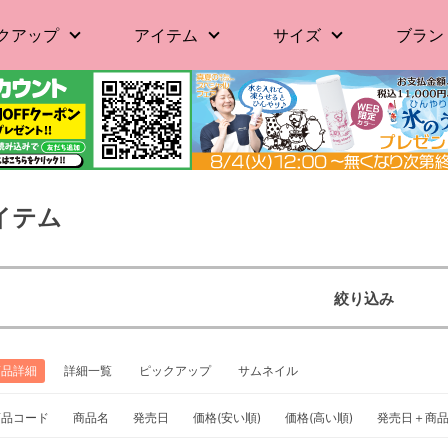
クアップ
アイテム
サイズ
ブラン
イテム
絞り込み
商品詳細
詳細一覧
ピックアップ
サムネイル
商品コード
商品名
発売日
価格(安い順)
価格(高い順)
発売日＋商