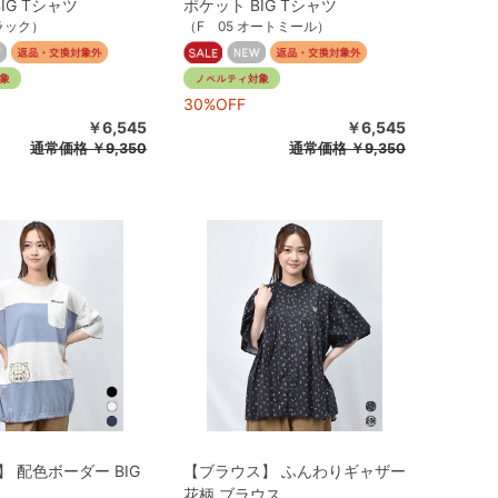
IG Tシャツ
ポケット BIG Tシャツ
ブラック）
（F 05 オートミール）
30%OFF
￥6,545
￥6,545
通常価格
￥9,350
通常価格
￥9,350
】 配色ボーダー BIG
【ブラウス】 ふんわりギャザー
花柄 ブラウス