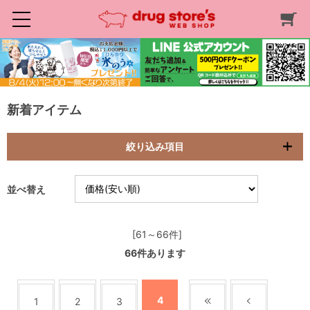
新着アイテム
絞り込み項目
並べ替え
[61～66件]
66
件あります
4
1
2
3