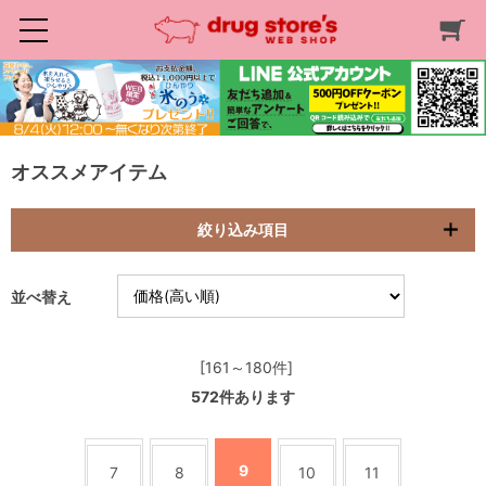
オススメアイテム
絞り込み項目
並べ替え
[161～180件]
572
件あります
9
7
8
10
11