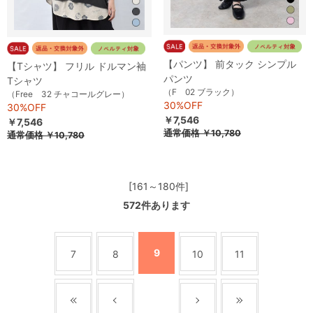
【パンツ】 前タック シンプル
【Tシャツ】 フリル ドルマン袖
パンツ
Tシャツ
（F 02 ブラック）
（Free 32 チャコールグレー）
30%OFF
30%OFF
￥7,546
￥7,546
通常価格
￥10,780
通常価格
￥10,780
[161～180件]
572
件あります
9
7
8
10
11