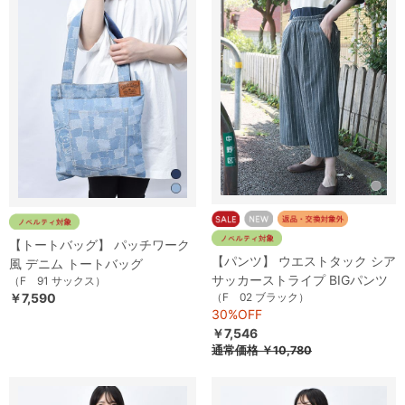
【トートバッグ】 パッチワーク
【パンツ】 ウエストタック シア
風 デニム トートバッグ
サッカーストライプ BIGパンツ
（F 91 サックス）
（F 02 ブラック）
￥7,590
30%OFF
￥7,546
通常価格
￥10,780