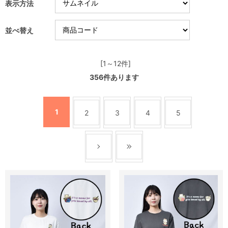
表示方法
並べ替え
[1～12件]
356
件あります
1
2
3
4
5