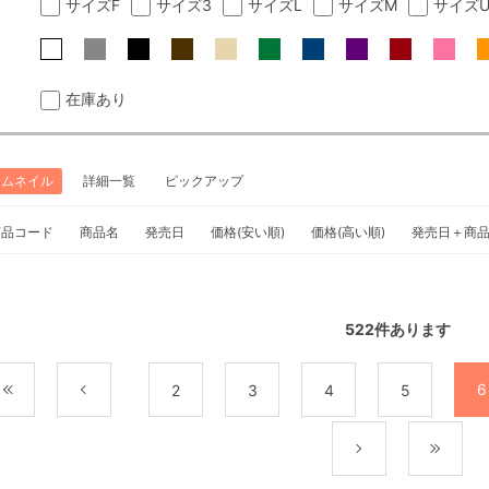
サイズF
サイズ3
サイズL
サイズM
サイズ
在庫あり
サムネイル
詳細一覧
ピックアップ
商品コード
商品名
発売日
価格(安い順)
価格(高い順)
発売日＋商
522
件あります
6
最初
前
2
3
4
5
次
最