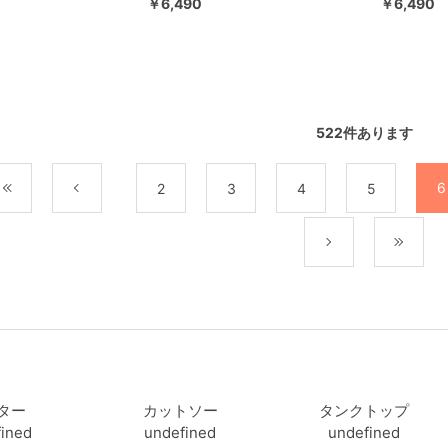
￥6,490
￥6,490
522
件あります
6
最初
前
2
3
4
5
次
最
ター
カットソー
タンクトップ
ined
undefined
undefined