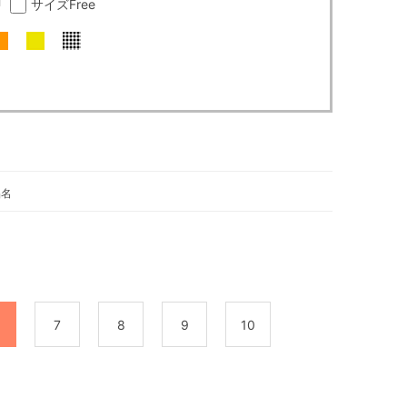
U
サイズFree
品名
7
8
9
10
後