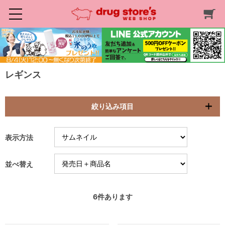
レギンス
絞り込み項目
表示方法
並べ替え
6
件あります