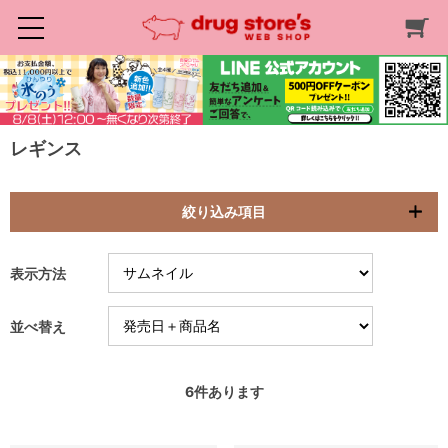
レギンス
絞り込み項目
表示方法
並べ替え
6
件あります