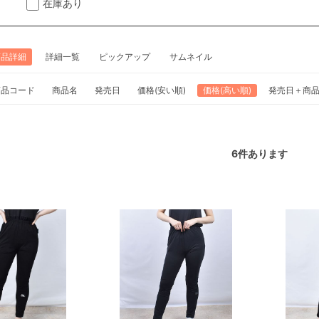
在庫あり
商品詳細
詳細一覧
ピックアップ
サムネイル
商品コード
商品名
発売日
価格(安い順)
価格(高い順)
発売日＋商
6
件あります