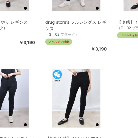
んやり レギンス
drug store's フルレングス レギ
【冷感】 
ック）
（F 02 
ンス
（3 02 ブラック）
￥3,190
￥3,190