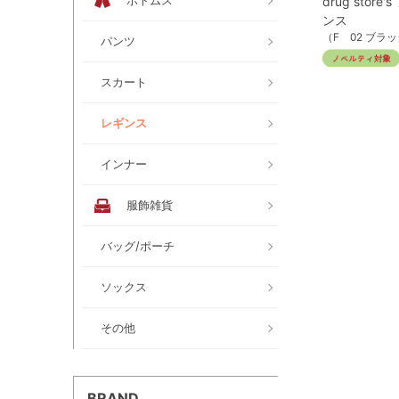
ボトムス
drug stor
ンス
（F 02 ブラ
パンツ
スカート
レギンス
インナー
服飾雑貨
バッグ/ポーチ
ソックス
その他
BRAND