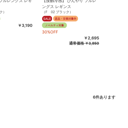
e's フルレングス レギ
【接触冷感】 ひんやり フルレ
ングス レギンス
ック）
（F 02 ブラック）
￥3,190
30%OFF
￥2,695
通常価格
￥3,850
6
件あります