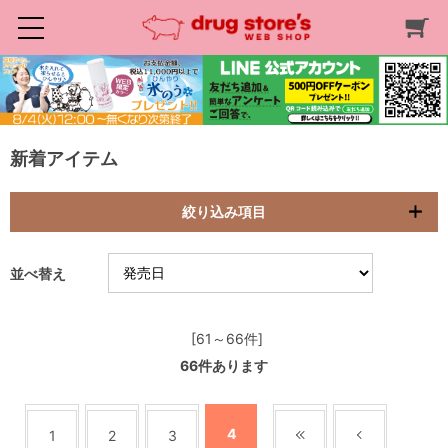
新着アイテム
絞り込み項目
並べ替え
[61～66件]
66
件あります
4
1
2
3