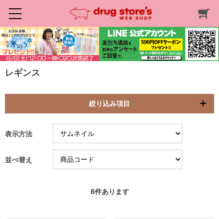
レギンス
絞り込み項目
表示方法
並べ替え
6
件あります